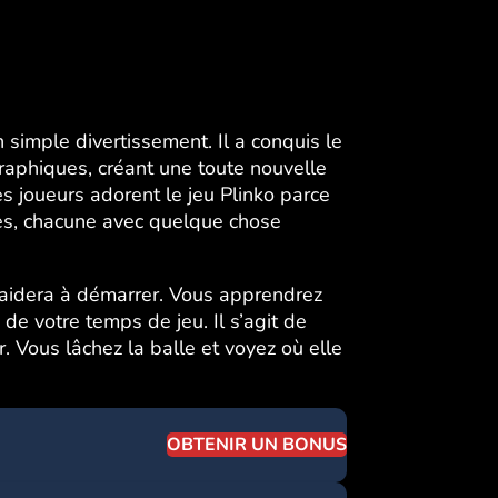
imple divertissement. Il a conquis le
graphiques, créant une toute nouvelle
es joueurs adorent le jeu Plinko parce
rmes, chacune avec quelque chose
s aidera à démarrer. Vous apprendrez
de votre temps de jeu. Il s’agit de
. Vous lâchez la balle et voyez où elle
OBTENIR UN BONUS