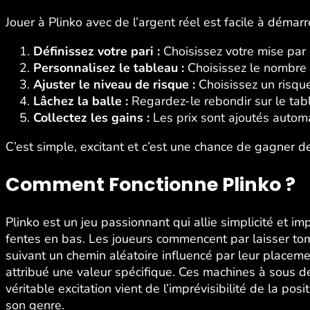
Jouer à Plinko avec de l’argent réel est facile à démar
Définissez votre pari :
Choisissez votre mise par 
Personnalisez le tableau :
Choisissez le nombre 
Ajuster le niveau de risque :
Choisissez un risque
Lâchez la balle :
Regardez-le rebondir sur le tab
Collectez les gains :
Les prix sont ajoutés autom
C’est simple, excitant et c’est une chance de gagner de 
Comment Fonctionne Plinko ?
Plinko est un jeu passionnant qui allie simplicité et im
fentes en bas. Les joueurs commencent par laisser tom
suivant un chemin aléatoire influencé par leur placem
attribué une valeur spécifique. Ces machines à sous 
véritable excitation vient de l’imprévisibilité de la p
son genre.