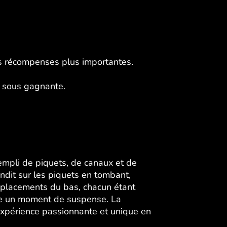
des récompenses plus importantes.
à sous gagnante.
 rempli de piquets, de canaux et de
ndit sur les piquets en tombant,
emplacements du bas, chacun étant
tte un moment de suspense. La
e expérience passionnante et unique en