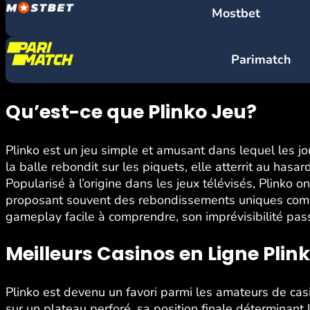
Mostbet
Parimatch
Qu’est-ce que Plinko Jeu?
Plinko est un jeu simple et amusant dans lequel les j
la balle rebondit sur les piquets, elle atterrit au has
Popularisé à l’origine dans les jeux télévisés, Plinko 
proposant souvent des rebondissements uniques comme 
gameplay facile à comprendre, son imprévisibilité passio
Meilleurs Casinos en Ligne Plin
Plinko est devenu un favori parmi les amateurs de cas
sur un plateau perforé, sa position finale déterminant 