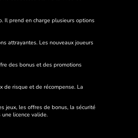
. Il prend en charge plusieurs options
ons attrayantes. Les nouveaux joueurs
offre des bonus et des promotions
ux de risque et de récompense. La
s jeux, les offres de bonus, la sécurité
 une licence valide.