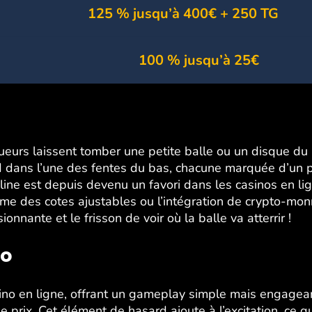
125 % jusqu’à 400€ + 250 TG
100 % jusqu’à 25€
oueurs laissent tomber une petite balle ou un disque du
ard dans l’une des fentes du bas, chacune marquée d’un pr
online est depuis devenu un favori dans les casinos en li
des cotes ajustables ou l’intégration de crypto-monna
nnante et le frisson de voir où la balle va atterrir !
ko
ino en ligne, offrant un gameplay simple mais engagean
le prix. Cet élément de hasard ajoute à l’excitation, ce 