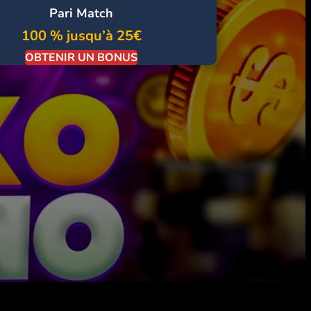
Pari Match
100 % jusqu’à 25€
OBTENIR UN BONUS