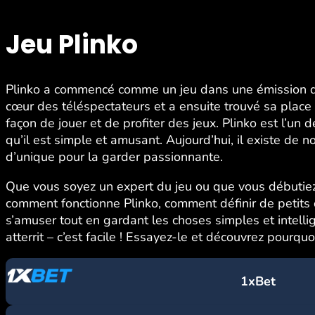
Jeu Plinko
Plinko a commencé comme un jeu dans une émission de 
cœur des téléspectateurs et a ensuite trouvé sa place
façon de jouer et de profiter des jeux. Plinko est l’un 
qu’il est simple et amusant. Aujourd’hui, il existe d
d’unique pour la garder passionnante.
Que vous soyez un expert du jeu ou que vous débutiez,
comment fonctionne Plinko, comment définir de petits ob
s’amuser tout en gardant les choses simples et intelli
atterrit – c’est facile ! Essayez-le et découvrez pourqu
1xBet