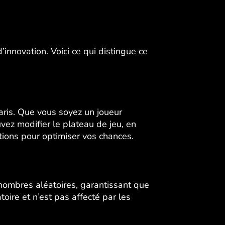
’innovation. Voici ce qui distingue ce
paris. Que vous soyez un joueur
vez modifier le plateau de jeu, en
ions pour optimiser vos chances.
 nombres aléatoires, garantissant que
oire et n’est pas affecté par les